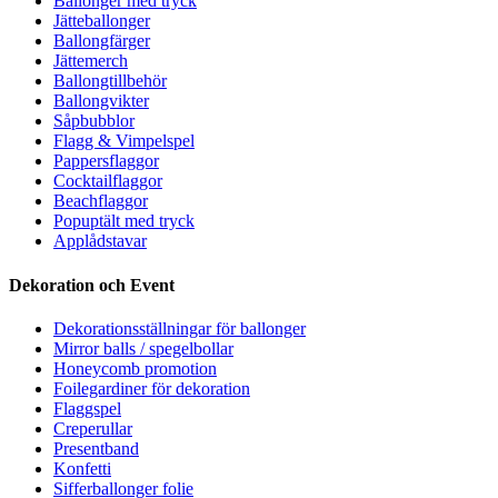
Ballonger med tryck
Jätteballonger
Ballongfärger
Jättemerch
Ballongtillbehör
Ballongvikter
Såpbubblor
Flagg & Vimpelspel
Pappersflaggor
Cocktailflaggor
Beachflaggor
Popuptält med tryck
Applådstavar
Dekoration och Event
Dekorationsställningar för ballonger
Mirror balls / spegelbollar
Honeycomb promotion
Foilegardiner för dekoration
Flaggspel
Creperullar
Presentband
Konfetti
Sifferballonger folie