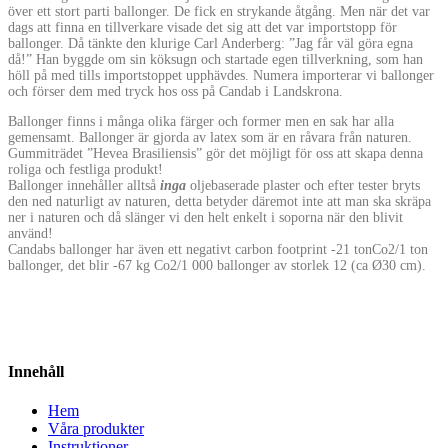
över ett stort parti ballonger. De fick en strykande åtgång. Men när det var
dags att finna en tillverkare visade det sig att det var importstopp för
ballonger. Då tänkte den klurige Carl Anderberg: ”Jag får väl göra egna
då!” Han byggde om sin köksugn och startade egen tillverkning, som han
höll på med tills importstoppet upphävdes. Numera importerar vi ballonger
och förser dem med tryck hos oss på Candab i Landskrona.
Ballonger finns i många olika färger och former men en sak har alla
gemensamt. Ballonger är gjorda av latex som är en råvara från naturen.
Gummiträdet ”Hevea Brasiliensis” gör det möjligt för oss att skapa denna
roliga och festliga produkt!
Ballonger innehåller alltså
inga
oljebaserade plaster och efter tester bryts
den ned naturligt av naturen, detta betyder däremot inte att man ska skräpa
ner i naturen och då slänger vi den helt enkelt i soporna när den blivit
använd!
Candabs ballonger har även ett negativt carbon footprint -21 tonCo2/1 ton
ballonger, det blir -67 kg Co2/1 000 ballonger av storlek 12 (ca Ø30 cm).
Innehåll
Hem
Våra produkter
Instruktioner