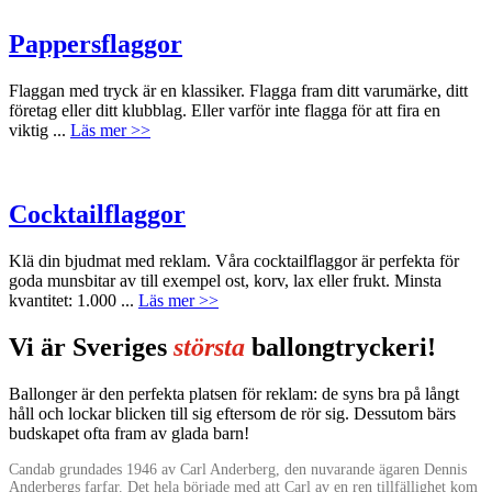
Pappersflaggor
Flaggan med tryck är en klassiker. Flagga fram ditt varumärke, ditt
företag eller ditt klubblag. Eller varför inte flagga för att fira en
viktig ...
Läs mer >>
Cocktailflaggor
Klä din bjudmat med reklam. Våra cocktailflaggor är perfekta för
goda munsbitar av till exempel ost, korv, lax eller frukt. Minsta
kvantitet: 1.000 ...
Läs mer >>
Vi är Sveriges
största
ballongtryckeri!
Ballonger är den perfekta platsen för reklam: de syns bra på långt
håll och lockar blicken till sig eftersom de rör sig. Dessutom bärs
budskapet ofta fram av glada barn!
Candab grundades 1946 av Carl Anderberg, den nuvarande ägaren Dennis
Anderbergs farfar. Det hela började med att Carl av en ren tillfällighet kom