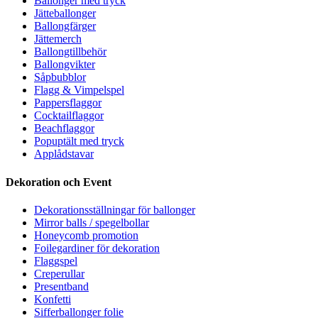
Ballonger med tryck
Jätteballonger
Ballongfärger
Jättemerch
Ballongtillbehör
Ballongvikter
Såpbubblor
Flagg & Vimpelspel
Pappersflaggor
Cocktailflaggor
Beachflaggor
Popuptält med tryck
Applådstavar
Dekoration och Event
Dekorationsställningar för ballonger
Mirror balls / spegelbollar
Honeycomb promotion
Foilegardiner för dekoration
Flaggspel
Creperullar
Presentband
Konfetti
Sifferballonger folie