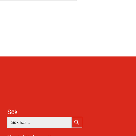
Sök
SÖKKNAPP
Sök
efter: