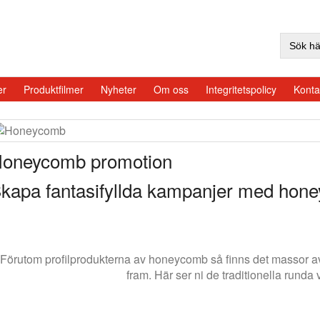
Sök
efter:
er
Produktfilmer
Nyheter
Om oss
Integritetspolicy
Konta
oneycomb promotion
kapa fantasifyllda kampanjer med hon
Förutom profilprodukterna av honeycomb så finns det massor av
fram. Här ser ni de traditionella runda 