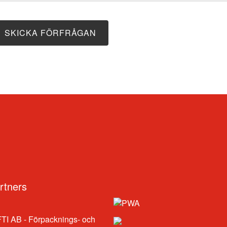
SKICKA FÖRFRÅGAN
P
rtners