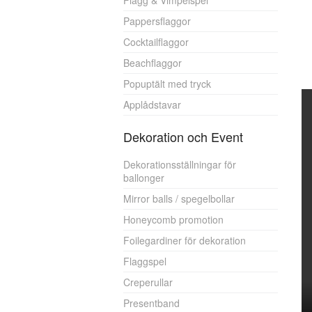
Flagg & Vimpelspel
Pappersflaggor
Cocktailflaggor
Beachflaggor
Popuptält med tryck
Applådstavar
Dekoration och Event
Dekorationsställningar för
ballonger
Mirror balls / spegelbollar
Honeycomb promotion
Foilegardiner för dekoration
Flaggspel
Creperullar
Presentband