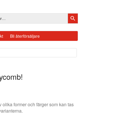
SÖKKNAPP
kt
Bli återförsäljare
eycomb!
 olika former och färger som kan tas
varianterna.