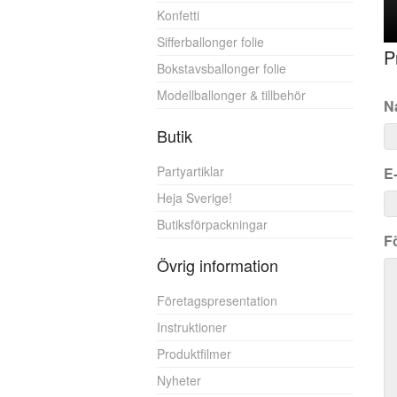
Konfetti
Sifferballonger folie
P
Bokstavsballonger folie
Modellballonger & tillbehör
N
Butik
Partyartiklar
E
Heja Sverige!
Butiksförpackningar
F
Övrig information
Företagspresentation
Instruktioner
Produktfilmer
Nyheter