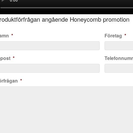
roduktförfrågan angående Honeycomb promotion
amn
*
Företag
*
-post
*
Telefonnum
örfrågan
*