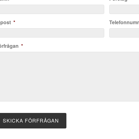
-post
*
Telefonnum
P
örfrågan
*
SKICKA FÖRFRÅGAN