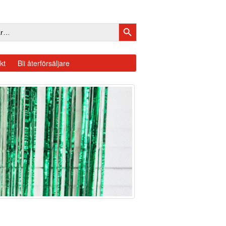
SÖKKNAPP
kt
Bli återförsäljare