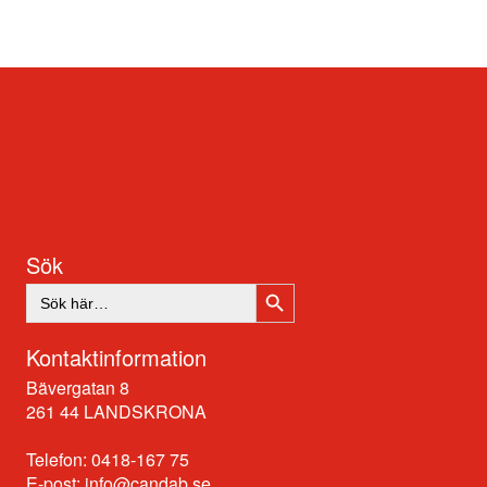
Sök
SÖKKNAPP
Sök
efter:
Kontaktinformation
Bävergatan 8
261 44 LANDSKRONA
Telefon: 0418-167 75
E-post:
info@candab.se