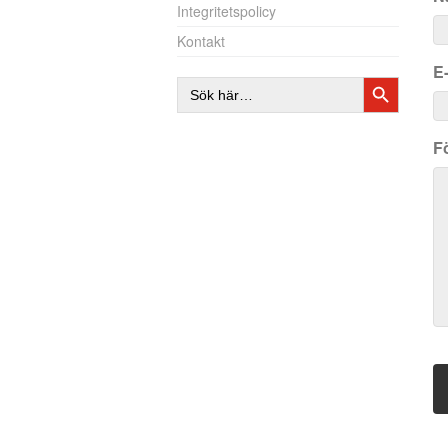
Integritetspolicy
Kontakt
E
SÖKKNAP
Sök
efter:
F