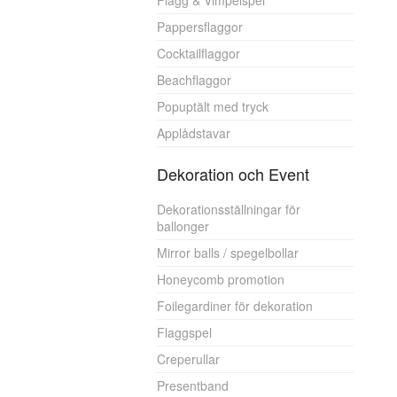
Flagg & Vimpelspel
Pappersflaggor
Cocktailflaggor
Beachflaggor
Popuptält med tryck
Applådstavar
Dekoration och Event
Dekorationsställningar för
ballonger
Mirror balls / spegelbollar
Honeycomb promotion
Foilegardiner för dekoration
Flaggspel
Creperullar
Presentband