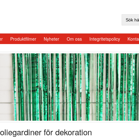
Sök
efter:
er
Produktfilmer
Nyheter
Om oss
Integritetspolicy
Konta
oliegardiner för dekoration