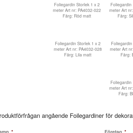
Foliegardin Storlek 1 x 2
Foliegardin 
meter Art nr: PA4032-022
meter Art n
Färg: Röd matt
Färg: Si
Foliegardin Storlek 1 x 2
Foliegardin 
meter Art nr: PA4032-028
meter Art n
Färg: Lila matt
Färg: 
Foliegardin 
meter Art n
Färg: B
roduktförfrågan angående Foilegardiner för dekora
amn
*
Företag
*