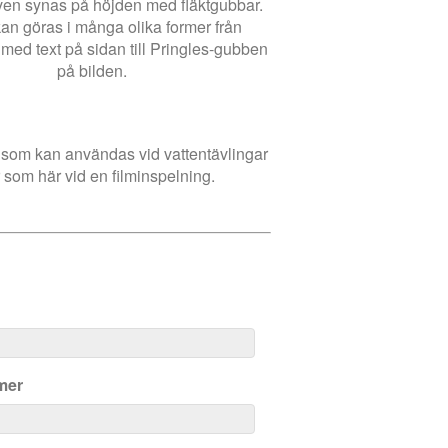
en synas på höjden med fläktgubbar.
an göras i många olika former från
 med text på sidan till Pringles-gubben
på bilden.
 som kan användas vid vattentävlingar
r som här vid en filminspelning.
mer