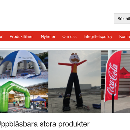
Sök
efter:
er
Produktfilmer
Nyheter
Om oss
Integritetspolicy
Konta
ppblåsbara stora produkter