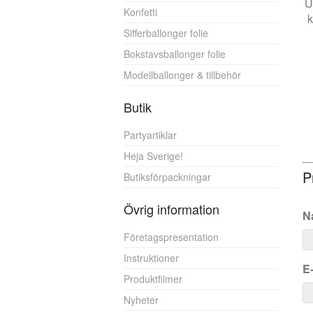
U
Konfetti
k
Sifferballonger folie
Bokstavsballonger folie
Modellballonger & tillbehör
Butik
Partyartiklar
Heja Sverige!
P
Butiksförpackningar
Övrig information
N
Företagspresentation
Instruktioner
E
Produktfilmer
Nyheter