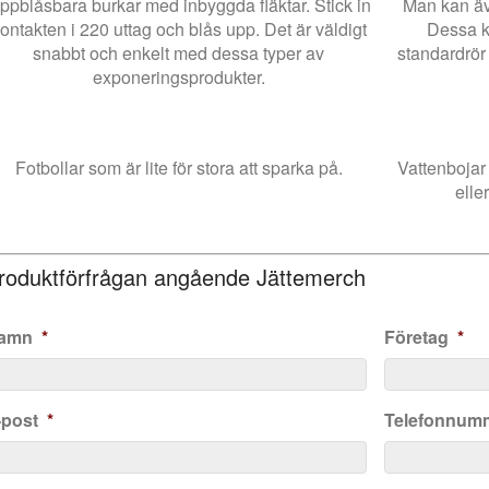
ppblåsbara burkar med inbyggda fläktar. Stick in
Man kan äv
ontakten i 220 uttag och blås upp. Det är väldigt
Dessa k
snabbt och enkelt med dessa typer av
standardrör
exponeringsprodukter.
Fotbollar som är lite för stora att sparka på.
Vattenbojar
elle
roduktförfrågan angående Jättemerch
amn
*
Företag
*
-post
*
Telefonnum