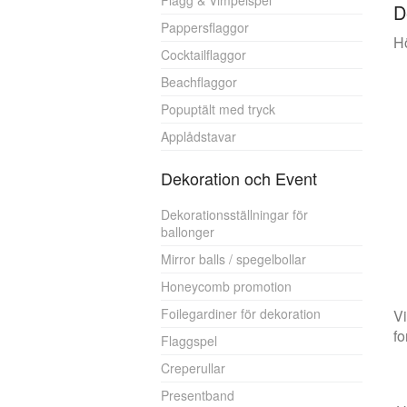
Flagg & Vimpelspel
D
Pappersflaggor
Hö
Cocktailflaggor
Beachflaggor
Popuptält med tryck
Applådstavar
Dekoration och Event
Dekorationsställningar för
ballonger
Mirror balls / spegelbollar
Honeycomb promotion
Foilegardiner för dekoration
Vi
fo
Flaggspel
Creperullar
Presentband