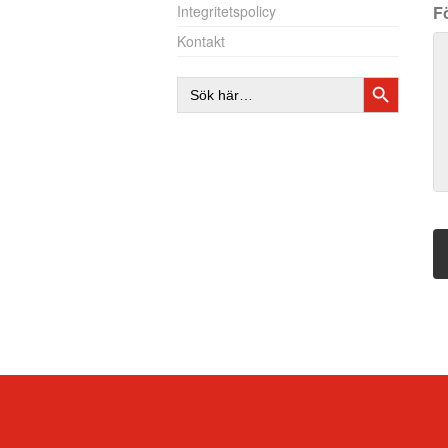
F
Integritetspolicy
Kontakt
SÖKKNAP
Sök
efter: