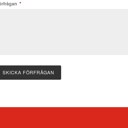
örfrågan
*
P
SKICKA FÖRFRÅGAN