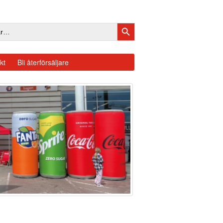
SÖKKNAPP
kt
Bli återförsäljare