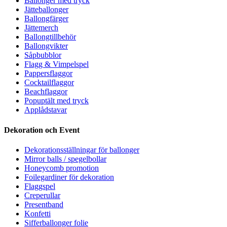
Ballonger med tryck
Jätteballonger
Ballongfärger
Jättemerch
Ballongtillbehör
Ballongvikter
Såpbubblor
Flagg & Vimpelspel
Pappersflaggor
Cocktailflaggor
Beachflaggor
Popuptält med tryck
Applådstavar
Dekoration och Event
Dekorationsställningar för ballonger
Mirror balls / spegelbollar
Honeycomb promotion
Foilegardiner för dekoration
Flaggspel
Creperullar
Presentband
Konfetti
Sifferballonger folie