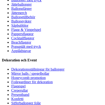
Ballonger med tryck
Jätteballonger
Ballongfärger
Jättemerch
Ballongtillbehör
Ballongvikter
Såpbubblor
Flagg & Vimpelspel
Pappersflaggor
Cocktailflaggor
Beachflaggor
Popuptält med tryck
Applådstavar
Dekoration och Event
Dekorationsställningar för ballonger
Mirror balls / spegelbollar
Honeycomb promotion
Foilegardiner för dekoration
Flaggspel
Creperullar
Presentband
Konfetti
Sifferballonger folie