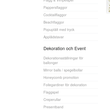
Flagg & Vimpelspel
Pappersflaggor
Cocktailflaggor
Beachflaggor
Popuptält med tryck
Applådstavar
Dekoration och Event
Dekorationsställningar för
ballonger
Mirror balls / spegelbollar
Honeycomb promotion
Foilegardiner för dekoration
Flaggspel
Creperullar
Presentband