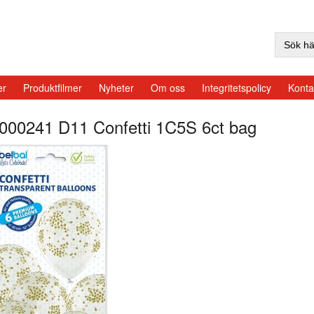
Sök
efter:
er
Produktfilmer
Nyheter
Om oss
Integritetspolicy
Konta
000241 D11 Confetti 1C5S 6ct bag