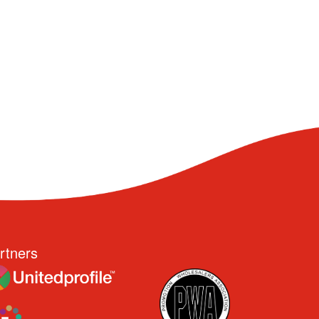
P
rtners