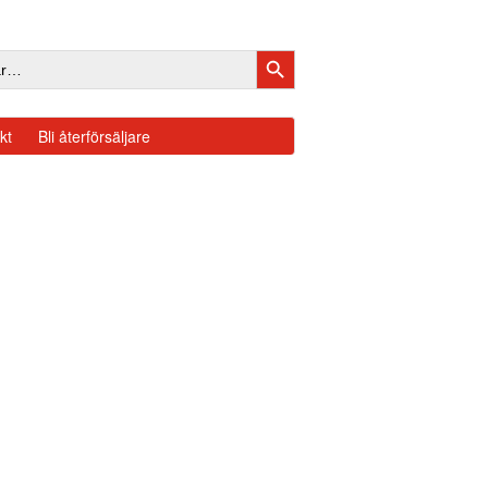
SÖKKNAPP
kt
Bli återförsäljare