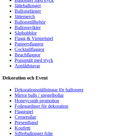
Ballonger med tryck
Jätteballonger
Ballongfärger
Jättemerch
Ballongtillbehör
Ballongvikter
Såpbubblor
Flagg & Vimpelspel
Pappersflaggor
Cocktailflaggor
Beachflaggor
Popuptält med tryck
Applådstavar
Dekoration och Event
Dekorationsställningar för ballonger
Mirror balls / spegelbollar
Honeycomb promotion
Foilegardiner för dekoration
Flaggspel
Creperullar
Presentband
Konfetti
Sifferballonger folie