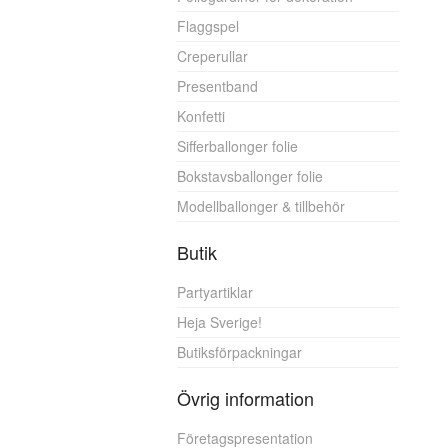
Flaggspel
Creperullar
Presentband
Konfetti
Sifferballonger folie
Bokstavsballonger folie
Modellballonger & tillbehör
Butik
Partyartiklar
Heja Sverige!
Butiksförpackningar
Övrig information
Företagspresentation