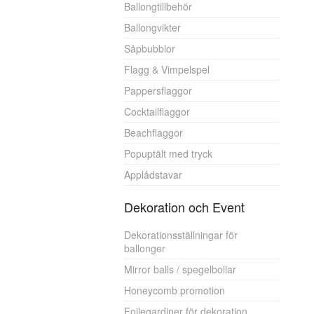
Ballongtillbehör
Ballongvikter
Såpbubblor
Flagg & Vimpelspel
Pappersflaggor
Cocktailflaggor
Beachflaggor
Popuptält med tryck
Applådstavar
Dekoration och Event
Dekorationsställningar för
ballonger
Mirror balls / spegelbollar
Honeycomb promotion
Foilegardiner för dekoration