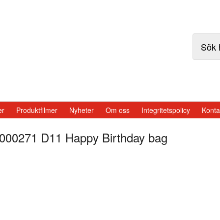
er
Produktfilmer
Nyheter
Om oss
Integritetspolicy
Konta
000271 D11 Happy Birthday bag