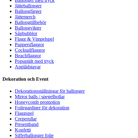
Ballonger med tryck
Jätteballonger
Ballongfärger
Jättemerch
Ballongtillbehör
Ballongvikter
Såpbubblor
Flagg & Vimpelspel
Pappersflaggor
Cocktailflaggor
Beachflaggor
Popuptält med tryck
Applådstavar
Dekoration och Event
Dekorationsställningar för ballonger
Mirror balls / spegelbollar
Honeycomb promotion
Foilegardiner för dekoration
Flaggspel
Creperullar
Presentband
Konfetti
Sifferballonger folie