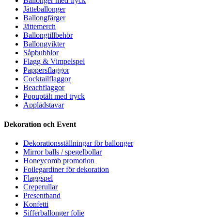
Ballonger med tryck
Jätteballonger
Ballongfärger
Jättemerch
Ballongtillbehör
Ballongvikter
Såpbubblor
Flagg & Vimpelspel
Pappersflaggor
Cocktailflaggor
Beachflaggor
Popuptält med tryck
Applådstavar
Dekoration och Event
Dekorationsställningar för ballonger
Mirror balls / spegelbollar
Honeycomb promotion
Foilegardiner för dekoration
Flaggspel
Creperullar
Presentband
Konfetti
Sifferballonger folie