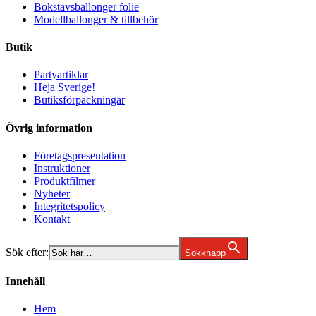
Bokstavsballonger folie
Modellballonger & tillbehör
Butik
Partyartiklar
Heja Sverige!
Butiksförpackningar
Övrig information
Företagspresentation
Instruktioner
Produktfilmer
Nyheter
Integritetspolicy
Kontakt
Sök efter:
Sökknapp
Innehåll
Hem