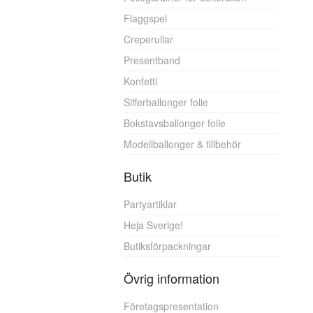
Flaggspel
Creperullar
Presentband
Konfetti
Sifferballonger folie
Bokstavsballonger folie
Modellballonger & tillbehör
Butik
Partyartiklar
Heja Sverige!
Butiksförpackningar
Övrig information
Företagspresentation