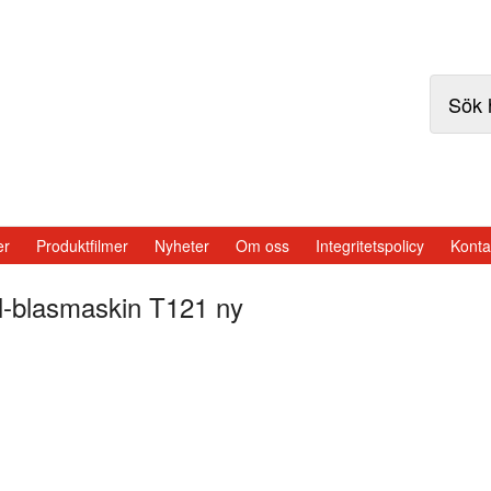
er
Produktfilmer
Nyheter
Om oss
Integritetspolicy
Konta
l-blasmaskin T121 ny