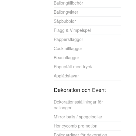
Ballongtillbehör
Ballongvikter
Såpbubblor
Flagg & Vimpelspel
Pappersflaggor
Cocktailflaggor
Beachflaggor
Popuptält med tryck
Applådstavar
Dekoration och Event
Dekorationsställningar för
ballonger
Mirror balls / spegelbollar
Honeycomb promotion
Foilegardiner för dekoration