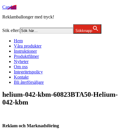
Candab
Reklamballonger med tryck!
Sök efter:
Sökknapp
Hem
Våra produkter
Instruktioner
Produktfilmer
Nyheter
Om oss
Integritetspolicy
Kontakt
Bli återförsäljare
helium-042-kbm-60823BTA50-Helium-
042-kbm
Reklam och Marknadsföring