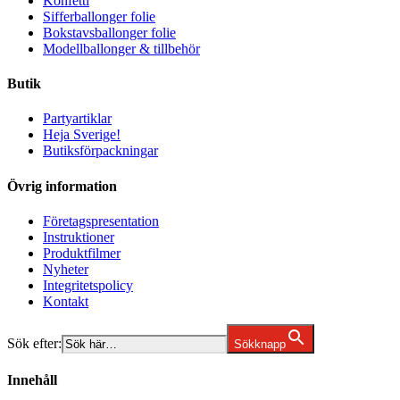
Konfetti
Sifferballonger folie
Bokstavsballonger folie
Modellballonger & tillbehör
Butik
Partyartiklar
Heja Sverige!
Butiksförpackningar
Övrig information
Företagspresentation
Instruktioner
Produktfilmer
Nyheter
Integritetspolicy
Kontakt
Sök efter:
Sökknapp
Innehåll