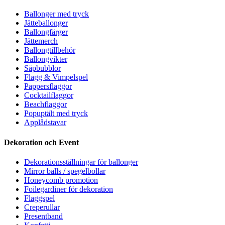
Ballonger med tryck
Jätteballonger
Ballongfärger
Jättemerch
Ballongtillbehör
Ballongvikter
Såpbubblor
Flagg & Vimpelspel
Pappersflaggor
Cocktailflaggor
Beachflaggor
Popuptält med tryck
Applådstavar
Dekoration och Event
Dekorationsställningar för ballonger
Mirror balls / spegelbollar
Honeycomb promotion
Foilegardiner för dekoration
Flaggspel
Creperullar
Presentband