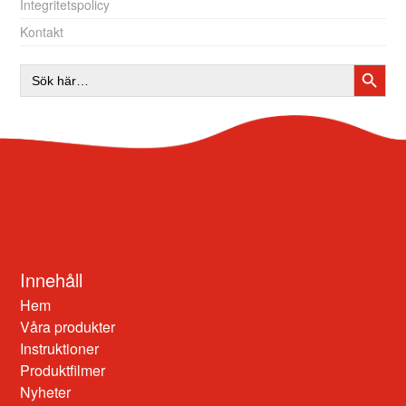
Integritetspolicy
Kontakt
SÖKK
Sök
efter:
Innehåll
Hem
Våra produkter
Instruktioner
Produktfilmer
Nyheter