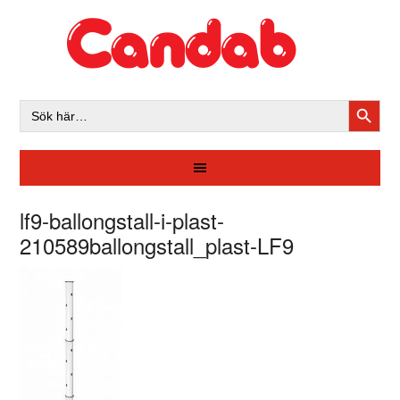
SÖKK
Sök
efter:
lf9-ballongstall-i-plast-
210589ballongstall_plast-LF9