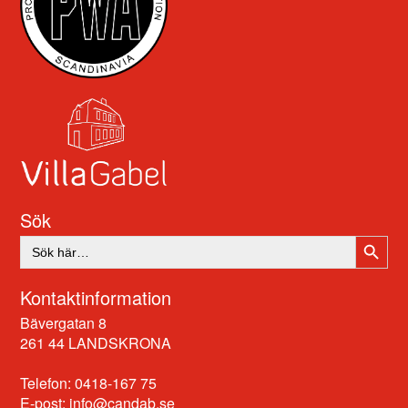
Sök
SÖKK
Sök
efter:
Kontaktinformation
Bävergatan 8
261 44 LANDSKRONA
Telefon: 0418-167 75
E-post:
info@candab.se