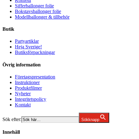
Konfetti
Sifferballonger folie
Bokstavsballonger folie
Modellballonger & tillbehör
Butik
Partyartiklar
Heja Sverige!
Butiksförpackningar
Övrig information
Företagspresentation
Instruktioner
Produktfilmer
Nyheter
Integritetspolicy
Kontakt
Sök efter:
Sökknapp
Innehåll