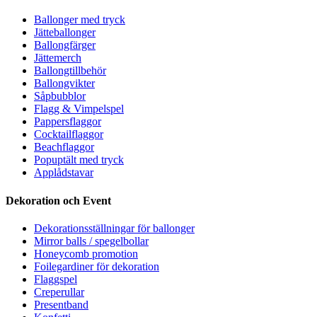
Ballonger med tryck
Jätteballonger
Ballongfärger
Jättemerch
Ballongtillbehör
Ballongvikter
Såpbubblor
Flagg & Vimpelspel
Pappersflaggor
Cocktailflaggor
Beachflaggor
Popuptält med tryck
Applådstavar
Dekoration och Event
Dekorationsställningar för ballonger
Mirror balls / spegelbollar
Honeycomb promotion
Foilegardiner för dekoration
Flaggspel
Creperullar
Presentband