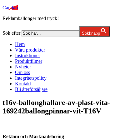
Candab
Reklamballonger med tryck!
Sök efter:
Sökknapp
Hem
Våra produkter
Instruktioner
Produktfilmer
Nyheter
Om oss
Integritetspolicy
Kontakt
Bli återförsäljare
t16v-ballonghallare-av-plast-vita-
169242ballongpinnar-vit-T16V
Reklam och Marknadsföring