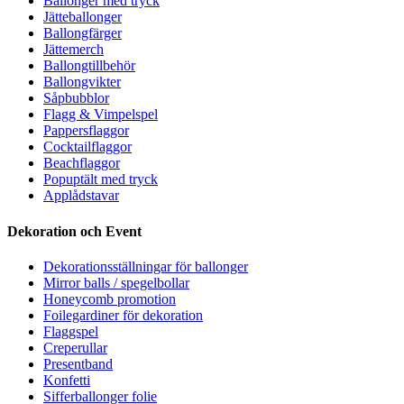
Ballonger med tryck
Jätteballonger
Ballongfärger
Jättemerch
Ballongtillbehör
Ballongvikter
Såpbubblor
Flagg & Vimpelspel
Pappersflaggor
Cocktailflaggor
Beachflaggor
Popuptält med tryck
Applådstavar
Dekoration och Event
Dekorationsställningar för ballonger
Mirror balls / spegelbollar
Honeycomb promotion
Foilegardiner för dekoration
Flaggspel
Creperullar
Presentband
Konfetti
Sifferballonger folie