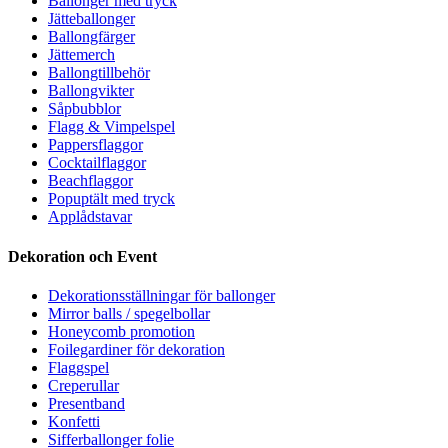
Ballonger med tryck
Jätteballonger
Ballongfärger
Jättemerch
Ballongtillbehör
Ballongvikter
Såpbubblor
Flagg & Vimpelspel
Pappersflaggor
Cocktailflaggor
Beachflaggor
Popuptält med tryck
Applådstavar
Dekoration och Event
Dekorationsställningar för ballonger
Mirror balls / spegelbollar
Honeycomb promotion
Foilegardiner för dekoration
Flaggspel
Creperullar
Presentband
Konfetti
Sifferballonger folie