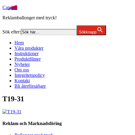
Candab
Reklamballonger med tryck!
Sök efter:
Sökknapp
Hem
Våra produkter
Instruktioner
Produktfilmer
Nyheter
Om oss
Integritetspolicy
Kontakt
Bli återförsäljare
T19-31
Reklam och Marknadsföring