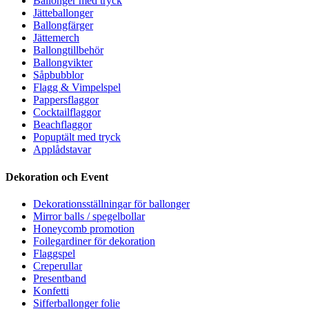
Ballonger med tryck
Jätteballonger
Ballongfärger
Jättemerch
Ballongtillbehör
Ballongvikter
Såpbubblor
Flagg & Vimpelspel
Pappersflaggor
Cocktailflaggor
Beachflaggor
Popuptält med tryck
Applådstavar
Dekoration och Event
Dekorationsställningar för ballonger
Mirror balls / spegelbollar
Honeycomb promotion
Foilegardiner för dekoration
Flaggspel
Creperullar
Presentband
Konfetti
Sifferballonger folie