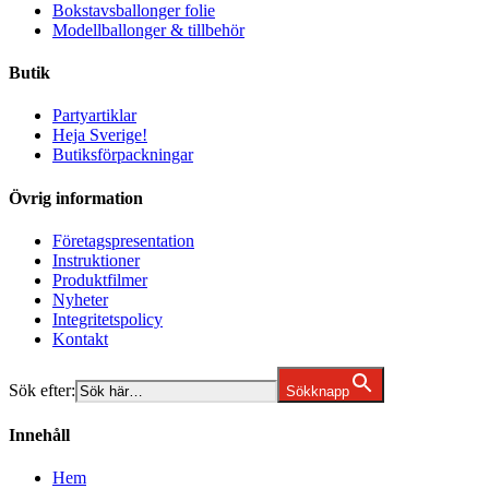
Bokstavsballonger folie
Modellballonger & tillbehör
Butik
Partyartiklar
Heja Sverige!
Butiksförpackningar
Övrig information
Företagspresentation
Instruktioner
Produktfilmer
Nyheter
Integritetspolicy
Kontakt
Sök efter:
Sökknapp
Innehåll
Hem