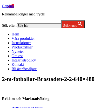
Candab
Reklamballonger med tryck!
Sök efter:
Sökknapp
Hem
Våra produkter
Instruktioner
Produktfilmer
Nyheter
Om oss
Integritetspolicy
Kontakt
Bli återförsäljare
2-m-fotbollar-Brostaden-2-2-640×480
Reklam och Marknadsföring