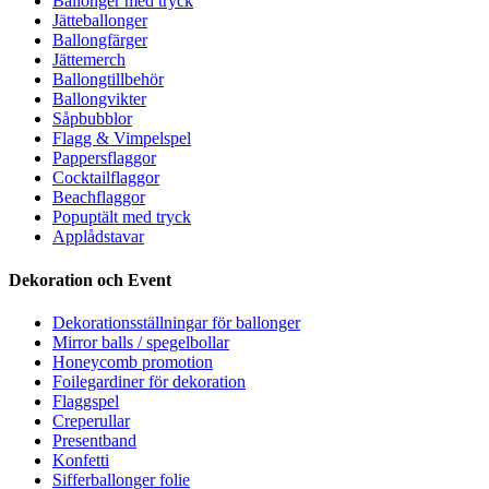
Ballonger med tryck
Jätteballonger
Ballongfärger
Jättemerch
Ballongtillbehör
Ballongvikter
Såpbubblor
Flagg & Vimpelspel
Pappersflaggor
Cocktailflaggor
Beachflaggor
Popuptält med tryck
Applådstavar
Dekoration och Event
Dekorationsställningar för ballonger
Mirror balls / spegelbollar
Honeycomb promotion
Foilegardiner för dekoration
Flaggspel
Creperullar
Presentband
Konfetti
Sifferballonger folie