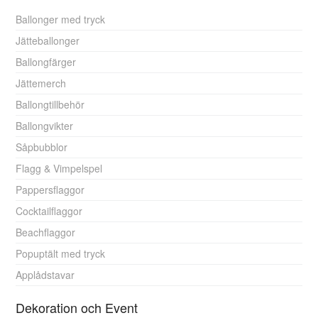
Ballonger med tryck
Jätteballonger
Ballongfärger
Jättemerch
Ballongtillbehör
Ballongvikter
Såpbubblor
Flagg & Vimpelspel
Pappersflaggor
Cocktailflaggor
Beachflaggor
Popuptält med tryck
Applådstavar
Dekoration och Event