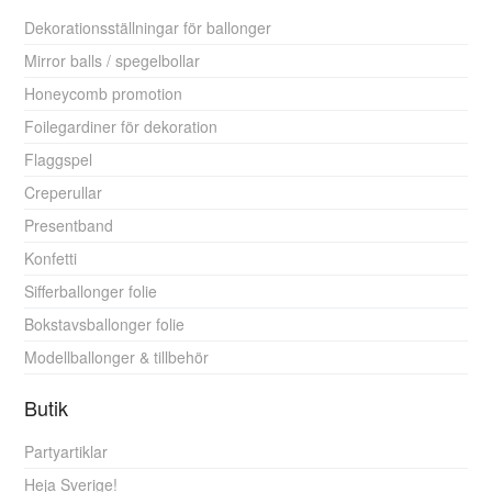
Dekorationsställningar för ballonger
Mirror balls / spegelbollar
Honeycomb promotion
Foilegardiner för dekoration
Flaggspel
Creperullar
Presentband
Konfetti
Sifferballonger folie
Bokstavsballonger folie
Modellballonger & tillbehör
Butik
Partyartiklar
Heja Sverige!