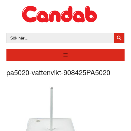
SÖKK
Sök
efter:
pa5020-vattenvikt-908425PA5020