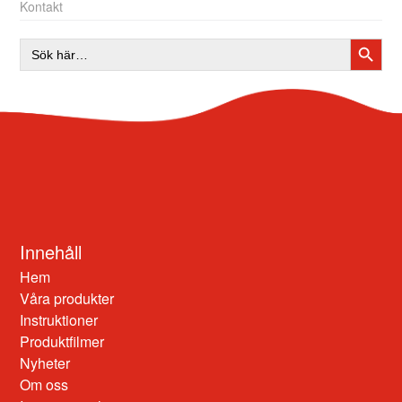
Kontakt
SÖKK
Sök
efter:
Innehåll
Hem
Våra produkter
Instruktioner
Produktfilmer
Nyheter
Om oss