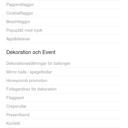
Pappersflaggor
Cocktailflaggor
Beachflaggor
Popuptält med tryck
Applådstavar
Dekoration och Event
Dekorationsställningar för ballonger
Mirror balls / spegelbollar
Honeycomb promotion
Foilegardiner för dekoration
Flaggspel
Creperullar
Presentband
Konfetti