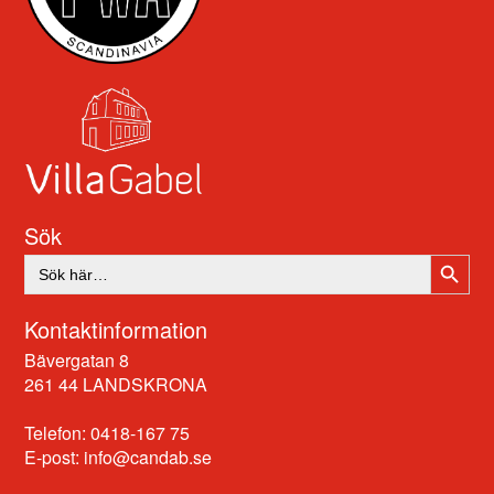
Sök
SÖKK
Sök
efter:
Kontaktinformation
Bävergatan 8
261 44 LANDSKRONA
Telefon: 0418-167 75
E-post:
info@candab.se