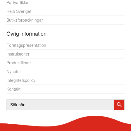
Partyartiklar
Heja Sverige!
Butiksförpackningar
Övrig information
Företagspresentation
Instruktioner
Produktfilmer
Nyheter
Integritetspolicy
Kontakt
SÖKK
Sök
efter: