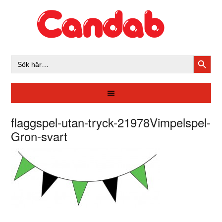
SÖKK
Sök
efter:
flaggspel-utan-tryck-21978Vimpelspel-
Gron-svart