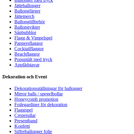
Ballonger med tryck
Jätteballonger
Ballongfärger
Jättemerch
Ballongtillbehör
Ballongvikter
Såpbubblor
Flagg & Vimpelspel
Pappersflaggor
Cocktailflaggor
Beachflaggor
Popuptält med tryck
Applådstavar
Dekoration och Event
Dekorationsställningar för ballonger
Mirror balls / spegelbollar
Honeycomb promotion
Foilegardiner för dekoration
Flaggspel
Creperullar
Presentband
Konfetti
Sifferballonger folie