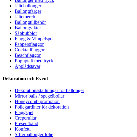
Ballonger med tryck
Jätteballonger
Ballongfärger
Jättemerch
Ballongtillbehör
Ballongvikter
Såpbubblor
Flagg & Vimpelspel
Pappersflaggor
Cocktailflaggor
Beachflaggor
Popuptält med tryck
Applådstavar
Dekoration och Event
Dekorationsställningar för ballonger
Mirror balls / spegelbollar
Honeycomb promotion
Foilegardiner för dekoration
Flaggspel
Creperullar
Presentband
Konfetti
Sifferballonger folie