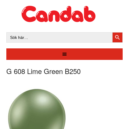
SÖKK
Sök
efter:
G 608 Lime Green B250