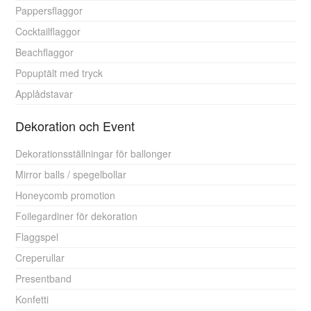
Pappersflaggor
Cocktailflaggor
Beachflaggor
Popuptält med tryck
Applådstavar
Dekoration och Event
Dekorationsställningar för ballonger
Mirror balls / spegelbollar
Honeycomb promotion
Foilegardiner för dekoration
Flaggspel
Creperullar
Presentband
Konfetti