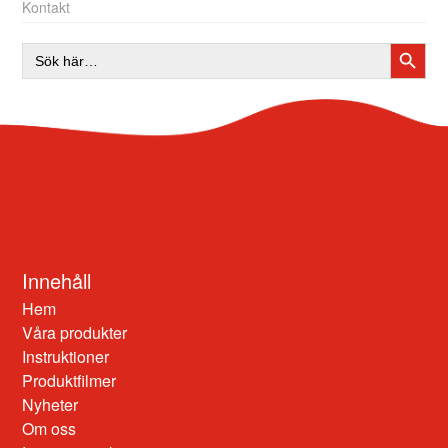
Kontakt
SÖKK
Sök
efter:
Innehåll
Hem
Våra produkter
Instruktioner
Produktfilmer
Nyheter
Om oss