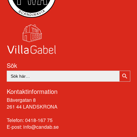
Sök
SÖKK
Sök
efter:
Kontaktinformation
Bävergatan 8
261 44 LANDSKRONA
Telefon: 0418-167 75
E-post:
info@candab.se