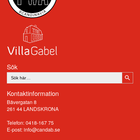
Sök
SÖKK
Sök
efter:
Kontaktinformation
Bävergatan 8
261 44 LANDSKRONA
Telefon: 0418-167 75
E-post:
info@candab.se