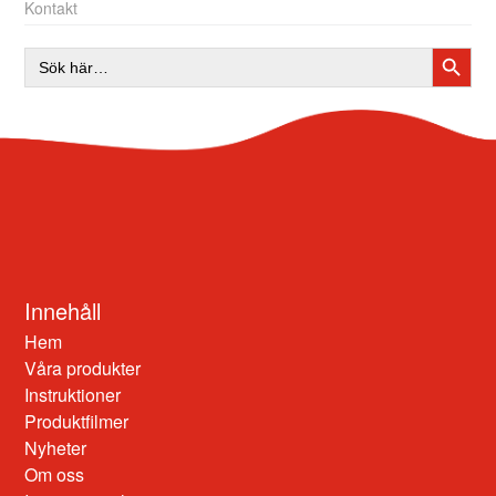
Kontakt
SÖKK
Sök
efter:
Innehåll
Hem
Våra produkter
Instruktioner
Produktfilmer
Nyheter
Om oss