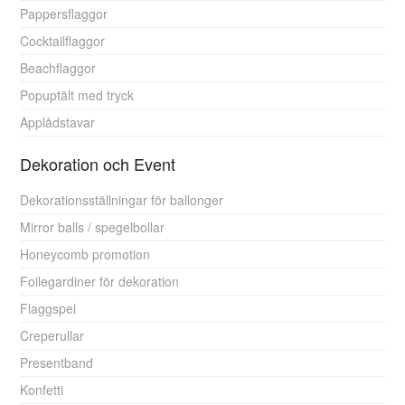
Pappersflaggor
Cocktailflaggor
Beachflaggor
Popuptält med tryck
Applådstavar
Dekoration och Event
Dekorationsställningar för ballonger
Mirror balls / spegelbollar
Honeycomb promotion
Foilegardiner för dekoration
Flaggspel
Creperullar
Presentband
Konfetti