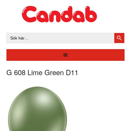
SÖKK
Sök
efter:
G 608 Lime Green D11