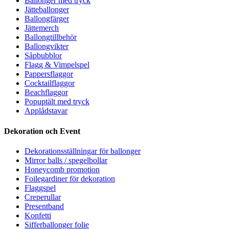
Ballonger med tryck
Jätteballonger
Ballongfärger
Jättemerch
Ballongtillbehör
Ballongvikter
Såpbubblor
Flagg & Vimpelspel
Pappersflaggor
Cocktailflaggor
Beachflaggor
Popuptält med tryck
Applådstavar
Dekoration och Event
Dekorationsställningar för ballonger
Mirror balls / spegelbollar
Honeycomb promotion
Foilegardiner för dekoration
Flaggspel
Creperullar
Presentband
Konfetti
Sifferballonger folie