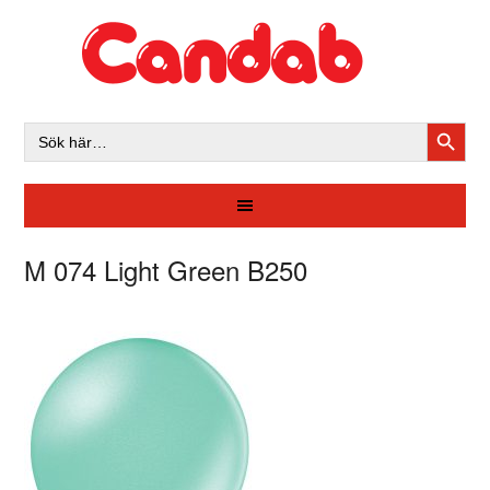
SÖKK
Sök
efter:
M 074 Light Green B250