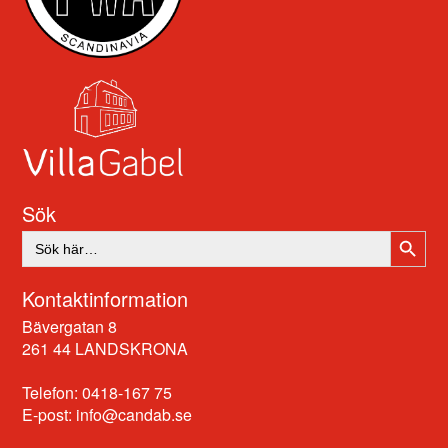
Sök
SÖKK
Sök
efter:
Kontaktinformation
Bävergatan 8
261 44 LANDSKRONA
Telefon: 0418-167 75
E-post:
info@candab.se