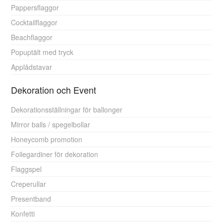
Pappersflaggor
Cocktailflaggor
Beachflaggor
Popuptält med tryck
Applådstavar
Dekoration och Event
Dekorationsställningar för ballonger
Mirror balls / spegelbollar
Honeycomb promotion
Foilegardiner för dekoration
Flaggspel
Creperullar
Presentband
Konfetti