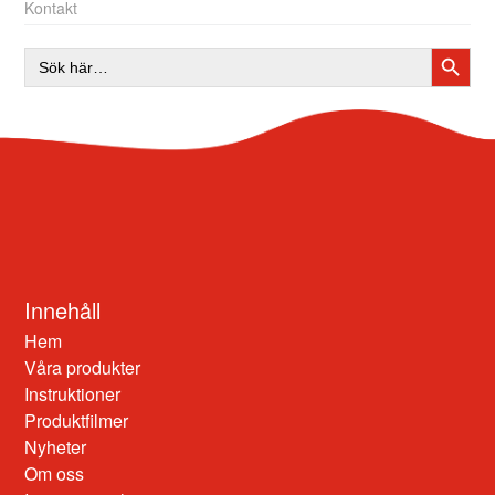
Kontakt
SÖKK
Sök
efter:
Innehåll
Hem
Våra produkter
Instruktioner
Produktfilmer
Nyheter
Om oss