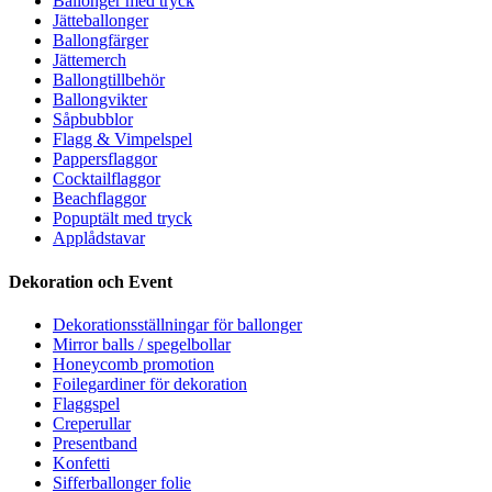
Ballonger med tryck
Jätteballonger
Ballongfärger
Jättemerch
Ballongtillbehör
Ballongvikter
Såpbubblor
Flagg & Vimpelspel
Pappersflaggor
Cocktailflaggor
Beachflaggor
Popuptält med tryck
Applådstavar
Dekoration och Event
Dekorationsställningar för ballonger
Mirror balls / spegelbollar
Honeycomb promotion
Foilegardiner för dekoration
Flaggspel
Creperullar
Presentband
Konfetti
Sifferballonger folie