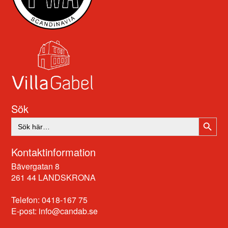
Sök
SÖKK
Sök
efter:
Kontaktinformation
Bävergatan 8
261 44 LANDSKRONA
Telefon: 0418-167 75
E-post:
info@candab.se