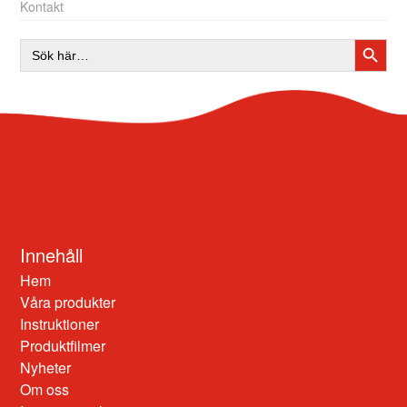
Kontakt
SÖKK
Sök
efter:
Innehåll
Hem
Våra produkter
Instruktioner
Produktfilmer
Nyheter
Om oss