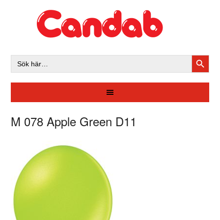
SÖKK
Sök
efter:
M 078 Apple Green D11