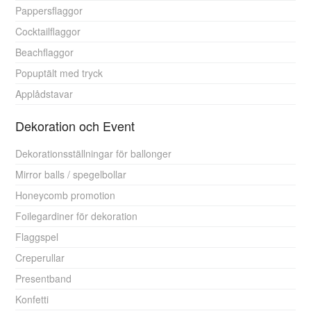
Pappersflaggor
Cocktailflaggor
Beachflaggor
Popuptält med tryck
Applådstavar
Dekoration och Event
Dekorationsställningar för ballonger
Mirror balls / spegelbollar
Honeycomb promotion
Foilegardiner för dekoration
Flaggspel
Creperullar
Presentband
Konfetti