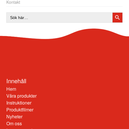
Kontakt
SÖKK
Sök
efter:
Innehåll
Hem
Våra produkter
Instruktioner
Produktfilmer
Nyheter
Om oss