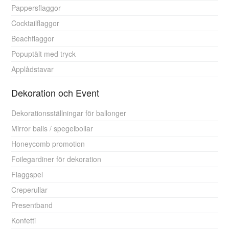
Pappersflaggor
Cocktailflaggor
Beachflaggor
Popuptält med tryck
Applådstavar
Dekoration och Event
Dekorationsställningar för ballonger
Mirror balls / spegelbollar
Honeycomb promotion
Foilegardiner för dekoration
Flaggspel
Creperullar
Presentband
Konfetti