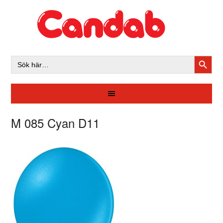
SÖKK
Sök
efter:
M 085 Cyan D11