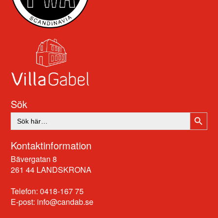
Sök
SÖKK
Sök
efter:
Kontaktinformation
Bävergatan 8
261 44 LANDSKRONA
Telefon: 0418-167 75
E-post:
info@candab.se