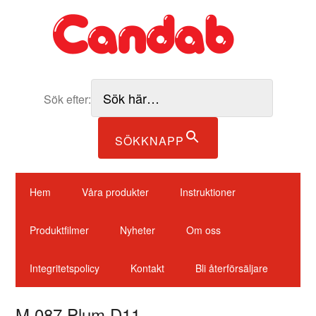
Sök efter:
SÖKKNAPP
Hem
Våra produkter
Instruktioner
Produktfilmer
Nyheter
Om oss
Integritetspolicy
Kontakt
Bli återförsäljare
M 087 Plum D11