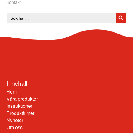
Kontakt
SÖKK
Sök
efter:
Innehåll
Hem
Våra produkter
Instruktioner
Produktfilmer
Nyheter
Om oss