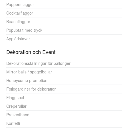
Pappersflaggor
Cocktailflaggor
Beachflaggor
Popuptält med tryck
Applådstavar
Dekoration och Event
Dekorationsställningar för ballonger
Mirror balls / spegelbollar
Honeycomb promotion
Foilegardiner för dekoration
Flaggspel
Creperullar
Presentband
Konfetti