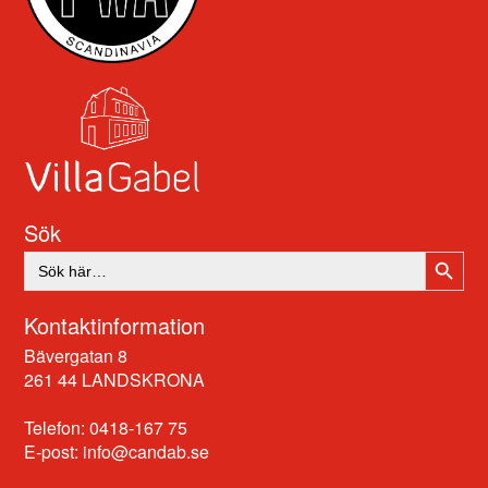
Sök
SÖKK
Sök
efter:
Kontaktinformation
Bävergatan 8
261 44 LANDSKRONA
Telefon: 0418-167 75
E-post:
info@candab.se