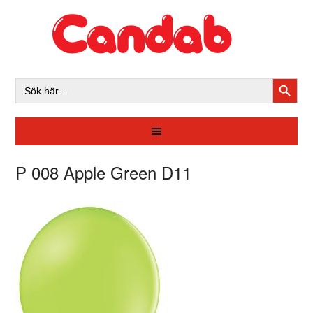
SÖKK
Sök
efter:
P 008 Apple Green D11