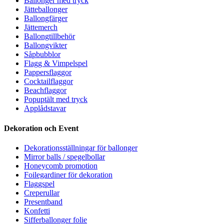
Ballonger med tryck
Jätteballonger
Ballongfärger
Jättemerch
Ballongtillbehör
Ballongvikter
Såpbubblor
Flagg & Vimpelspel
Pappersflaggor
Cocktailflaggor
Beachflaggor
Popuptält med tryck
Applådstavar
Dekoration och Event
Dekorationsställningar för ballonger
Mirror balls / spegelbollar
Honeycomb promotion
Foilegardiner för dekoration
Flaggspel
Creperullar
Presentband
Konfetti
Sifferballonger folie