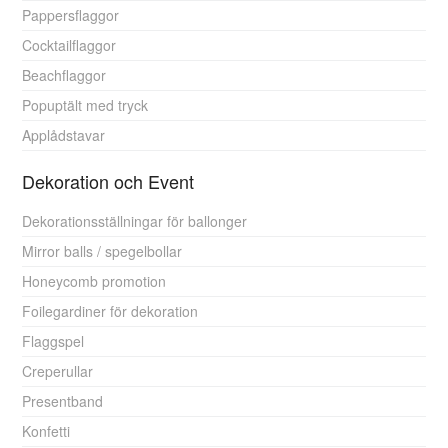
Pappersflaggor
Cocktailflaggor
Beachflaggor
Popuptält med tryck
Applådstavar
Dekoration och Event
Dekorationsställningar för ballonger
Mirror balls / spegelbollar
Honeycomb promotion
Foilegardiner för dekoration
Flaggspel
Creperullar
Presentband
Konfetti