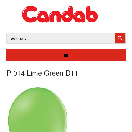
SÖKK
Sök
efter:
P 014 Lime Green D11