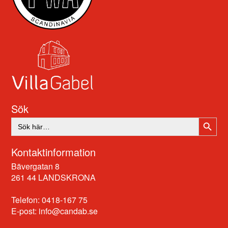
Sök
SÖKK
Sök
efter:
Kontaktinformation
Bävergatan 8
261 44 LANDSKRONA
Telefon: 0418-167 75
E-post:
info@candab.se