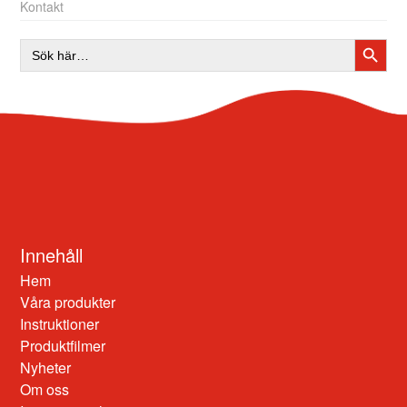
Kontakt
SÖKK
Sök
efter:
Innehåll
Hem
Våra produkter
Instruktioner
Produktfilmer
Nyheter
Om oss