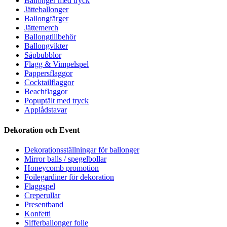
Ballonger med tryck
Jätteballonger
Ballongfärger
Jättemerch
Ballongtillbehör
Ballongvikter
Såpbubblor
Flagg & Vimpelspel
Pappersflaggor
Cocktailflaggor
Beachflaggor
Popuptält med tryck
Applådstavar
Dekoration och Event
Dekorationsställningar för ballonger
Mirror balls / spegelbollar
Honeycomb promotion
Foilegardiner för dekoration
Flaggspel
Creperullar
Presentband
Konfetti
Sifferballonger folie