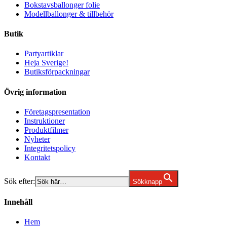
Bokstavsballonger folie
Modellballonger & tillbehör
Butik
Partyartiklar
Heja Sverige!
Butiksförpackningar
Övrig information
Företagspresentation
Instruktioner
Produktfilmer
Nyheter
Integritetspolicy
Kontakt
Sök efter:
Sökknapp
Innehåll
Hem