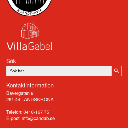
Sök
SÖKK
Sök
efter:
Kontaktinformation
Bävergatan 8
261 44 LANDSKRONA
Telefon: 0418-167 75
E-post:
info@candab.se