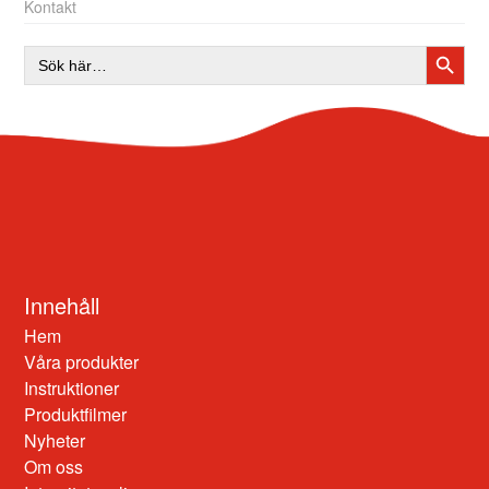
Kontakt
SÖKK
Sök
efter:
Innehåll
Hem
Våra produkter
Instruktioner
Produktfilmer
Nyheter
Om oss