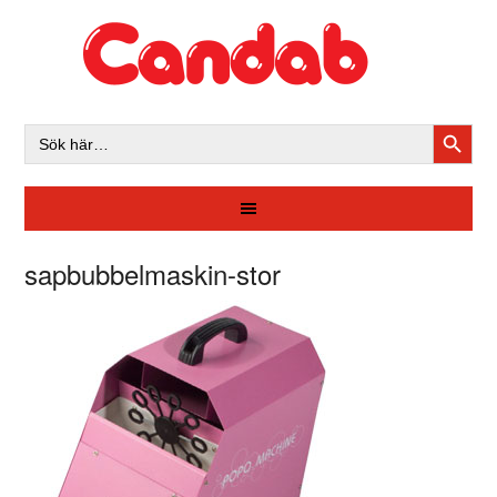
SÖKK
Sök
efter:
sapbubbelmaskin-stor