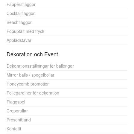
Pappersflaggor
Cocktailflaggor
Beachflaggor
Popuptält med tryck
Applådstavar
Dekoration och Event
Dekorationsställningar för ballonger
Mirror balls / spegelbollar
Honeycomb promotion
Foilegardiner för dekoration
Flaggspel
Creperullar
Presentband
Konfetti